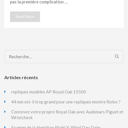
pas la première complication …
Read More
Rechercher :
Articles récents
repliques modèles AP Royal Oak 15500
44 mm est-il trop grand pour une repliques montre Rolex ?
Concevez votre propre Royal Oak avec Audemars Piguet et
Wristcheck
Examen de la Hamilton Khaki X-Wind Day Date