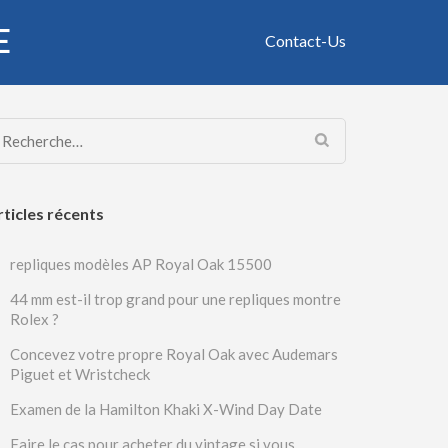
E
Contact-Us
Rechercher :
rticles récents
repliques modèles AP Royal Oak 15500
44 mm est-il trop grand pour une repliques montre
Rolex ?
Concevez votre propre Royal Oak avec Audemars
Piguet et Wristcheck
Examen de la Hamilton Khaki X-Wind Day Date
Faire le cas pour acheter du vintage si vous