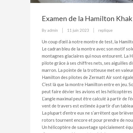
Examen de la Hamilton Khak
By
admin
11 juin 2023
replique
Un coup d’œil à notre montre de test, la Hamil
Le cadran bleu de la montre avec son motif sol
montagnes glaciaires qui nous entourent. La 
pilote grâce à ses chiffres nets, ses aiguilles d
marron. La pointe de la trotteuse met en valeu
Hamilton des pilotes de Zermatt Air sont égal
C’est là que la montre Hamilton entre en jeu. So
peut faire dévier les avions et les hélicoptères
L’angle maximal peut être calculé à partir de l’
vent de travers est estimée à partir d’un tablea
La plupart d’entre eux ne s’arrêtent que brièvem
rotors tournent encore et pour prendre de nou
Un hélicoptère de sauvetage spécialement équip