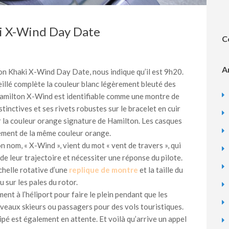
i X-Wind Day Date
C
A
ton Khaki X-Wind Day Date, nous indique qu’il est 9h20.
eillé complète la couleur blanc légèrement bleuté des
Hamilton X-Wind est identifiable comme une montre de
istinctives et ses rivets robustes sur le bracelet en cuir
r la couleur orange signature de Hamilton. Les casques
ement de la même couleur orange.
n nom, « X-Wind », vient du mot « vent de travers », qui
 de leur trajectoire et nécessiter une réponse du pilote.
échelle rotative d’une
replique de montre
et la taille du
u sur les pales du rotor.
ent à l’héliport pour faire le plein pendant que les
veaux skieurs ou passagers pour des vols touristiques.
é est également en attente. Et voilà qu’arrive un appel