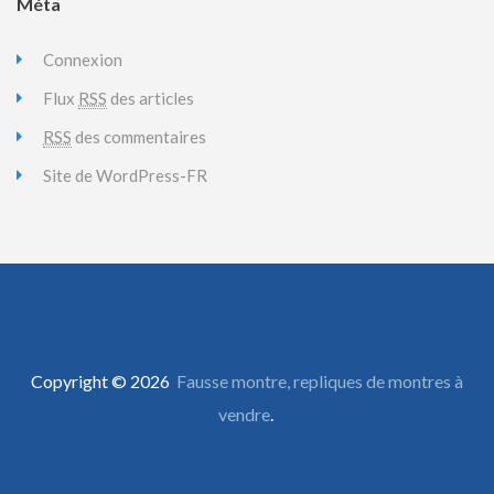
Méta
Connexion
Flux
RSS
des articles
RSS
des commentaires
Site de WordPress-FR
Copyright © 2026
Fausse montre, repliques de montres à
vendre
.