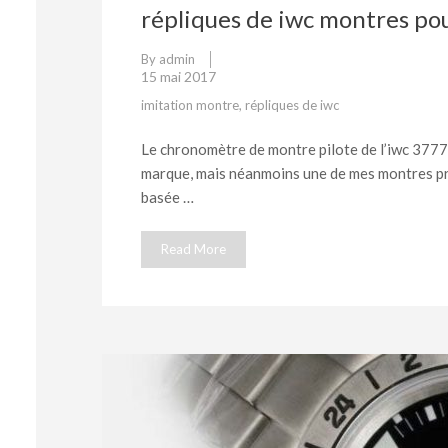
répliques de iwc montres po
By
admin
15 mai 2017
imitation montre
,
répliques de iwc
Le chronomètre de montre pilote de l’iwc 3777 
marque, mais néanmoins une de mes montres préf
basée …
Read More