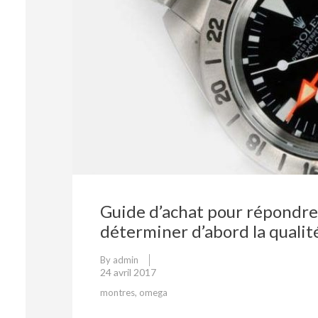
Guide d’achat pour répondre
déterminer d’abord la quali
By
admin
24 avril 2017
montres
,
omega