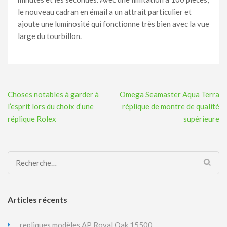
le nouveau cadran en émail a un attrait particulier et
ajoute une luminosité qui fonctionne très bien avec la vue
large du tourbillon.
Navigation
Choses notables à garder à
Omega Seamaster Aqua Terra
de
l’esprit lors du choix d’une
réplique de montre de qualité
l’article
réplique Rolex
supérieure
Rechercher :
Articles récents
repliques modèles AP Royal Oak 15500