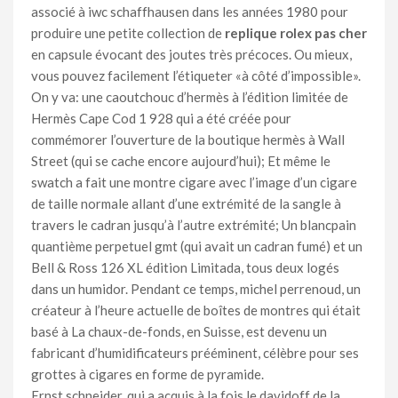
associé à iwc schaffhausen dans les années 1980 pour
produire une petite collection de
replique rolex pas cher
en capsule évocant des joutes très précoces. Ou mieux,
vous pouvez facilement l’étiqueter «à côté d’impossible».
On y va: une caoutchouc d’hermès à l’édition limitée de
Hermès Cape Cod 1 928 qui a été créée pour
commémorer l’ouverture de la boutique hermès à Wall
Street (qui se cache encore aujourd’hui); Et même le
swatch a fait une montre cigare avec l’image d’un cigare
de taille normale allant d’une extrémité de la sangle à
travers le cadran jusqu’à l’autre extrémité; Un blancpain
quantième perpetuel gmt (qui avait un cadran fumé) et un
Bell & Ross 126 XL édition Limitada, tous deux logés
dans un humidor. Pendant ce temps, michel perrenoud, un
créateur à l’heure actuelle de boîtes de montres qui était
basé à La chaux-de-fonds, en Suisse, est devenu un
fabricant d’humidificateurs prééminent, célèbre pour ses
grottes à cigares en forme de pyramide.
Ernst schneider, qui a acquis à la fois le davidoff de la